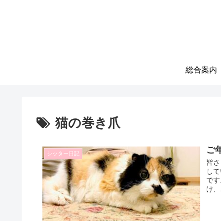
総合案内
猫の巻き爪
ご
シッター日記
皆さ
して
です
け、