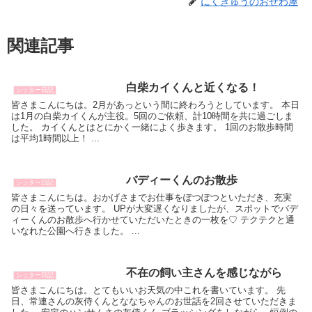
にくきゅうのおせわ屋
関連記事
白柴カイくんと近くなる！
シッター日記
皆さまこんにちは。2月があっという間に終わろうとしています。 本日
は1月の白柴カイくんが主役。5回のご依頼、計10時間を共に過ごしま
した。 カイくんとはとにかく一緒によく歩きます。 1回のお散歩時間
は平均1時間以上！ ...
バディーくんのお散歩
シッター日記
皆さまこんにちは。おかげさまでお仕事をぽつぽつといただき、充実
の日々を送っています。 UPが大変遅くなりましたが、スポットでバデ
ィーくんのお散歩へ行かせていただいたときの一枚を♡ テクテクと通
いなれた公園へ行きました。 ...
不在の飼い主さんを感じながら
シッター日記
皆さまこんにちは。とてもいいお天気の中これを書いています。 先
日、常連さんの灰侍くんとななちゃんのお世話を2回させていただきま