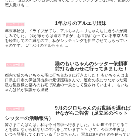
した。 安定のハンサムさの灰侍くん ブラッシングをしながら、恒例の
恋人撮りも ...
1年ぶりのアルエリ姉妹
シッター日記
年末年始は、ドライブがてら、アルちゃんエリちゃんちに通うのが楽
しみでした。 我が家からは遠方ですが、お世話になっている東京大学
を経由してのご縁なので、私がシッティングを担当させてもらってい
るのです。 1年ぶりのアルちゃん ...
猫のもいちゃんのシッター依頼事
シッター日記
前打ち合わせに行ってきました！
都内で猫のもいちゃん宅に打ち合わせに行きました！ もいちゃんは山
口県山口市の保健所出身の元保護猫さんで、運命の糸につながった素
敵な里親様と都内のお宅で家族の一員として愛されています。 もいち
ゃんは私が保護から里親...
9月のジロちゃんのお世話を遅れば
シッター日記
せながらご報告（足立区のペット
シッターの活動報告）
皆さまこんばんは。私は今日選挙へ行きました。 いい世の中になるこ
とを願いながら私なりに生活をしています＾＾ さて、今回の主役は、
いつも登場してくれている「ジロちゃん」 写真は9月のものを使ってい