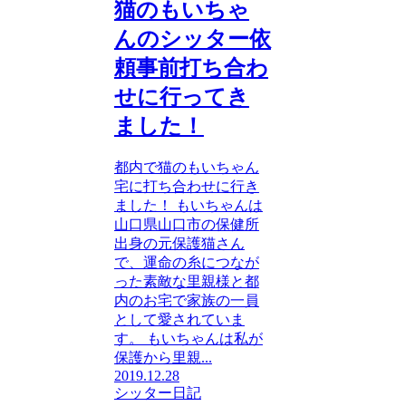
猫のもいちゃ
んのシッター依
頼事前打ち合わ
せに行ってき
ました！
都内で猫のもいちゃん
宅に打ち合わせに行き
ました！ もいちゃんは
山口県山口市の保健所
出身の元保護猫さん
で、運命の糸につなが
った素敵な里親様と都
内のお宅で家族の一員
として愛されていま
す。 もいちゃんは私が
保護から里親...
2019.12.28
シッター日記