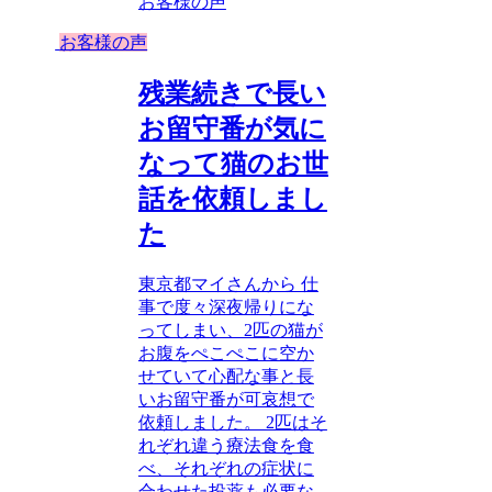
お客様の声
お客様の声
残業続きで長い
お留守番が気に
なって猫のお世
話を依頼しまし
た
東京都マイさんから 仕
事で度々深夜帰りにな
ってしまい、2匹の猫が
お腹をぺこぺこに空か
せていて心配な事と長
いお留守番が可哀想で
依頼しました。 2匹はそ
れぞれ違う療法食を食
べ、それぞれの症状に
合わせた投薬も必要な