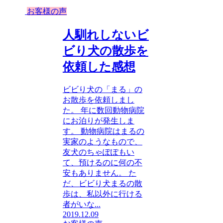
お客様の声
人馴れしないビ
ビり犬の散歩を
依頼した感想
ビビり犬の「まる」の
お散歩を依頼しまし
た。 年に数回動物病院
にお泊りが発生しま
す。 動物病院はまるの
実家のようなもので、
友犬のちゃぽぽもい
て、預けるのに何の不
安もありません。 た
だ、ビビり犬まるの散
歩は、私以外に行ける
者がいな...
2019.12.09