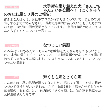
大手術を乗り越えた犬「さんごち
シッター日記
ゃん」いざ公園へ！（にくきゅう
のおせわ屋１０月のご報告）
皆さまこんばんは。お仕事ブログが溜まりまくっていて、まとめてお
出しする形でごめんなさい。 長期で定期的に会っているお子たちにつ
いては、1か月に1回の更新となっています。 今日は10月のさんごちゃ
んともずくくんについて一言！ ...
なつっこい笑顔
シッター日記
2022年はジロちゃんマルちゃんのお世話をたくさんさせてもらいまし
た。 本当に愛らしくて、いっしょにいる1時間15分があっという間に終
わってしまうように感じます。 ジロちゃんもマルちゃんも、いつもな
つっこい笑顔を...
輝くもも姫とさくら姫
シッター日記
こんばんは。秋の気配が漂ってきました。 涼しくて過ごしやすい日が
つづいて気持ちがいいですね。 さて、先日6回お世話をさせてもらった
三毛猫の「もも姫」と、 キジ白の「さくら姫」は、我が家を巣立った
元保護猫さんたちです...