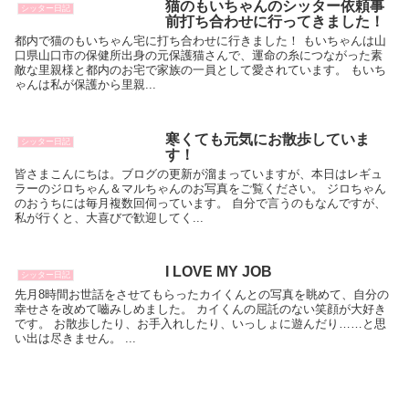
猫のもいちゃんのシッター依頼事
シッター日記
前打ち合わせに行ってきました！
都内で猫のもいちゃん宅に打ち合わせに行きました！ もいちゃんは山
口県山口市の保健所出身の元保護猫さんで、運命の糸につながった素
敵な里親様と都内のお宅で家族の一員として愛されています。 もいち
ゃんは私が保護から里親...
寒くても元気にお散歩していま
シッター日記
す！
皆さまこんにちは。ブログの更新が溜まっていますが、本日はレギュ
ラーのジロちゃん＆マルちゃんのお写真をご覧ください。 ジロちゃん
のおうちには毎月複数回伺っています。 自分で言うのもなんですが、
私が行くと、大喜びで歓迎してく...
I LOVE MY JOB
シッター日記
先月8時間お世話をさせてもらったカイくんとの写真を眺めて、自分の
幸せさを改めて嚙みしめました。 カイくんの屈託のない笑顔が大好き
です。 お散歩したり、お手入れしたり、いっしょに遊んだり……と思
い出は尽きません。 ...