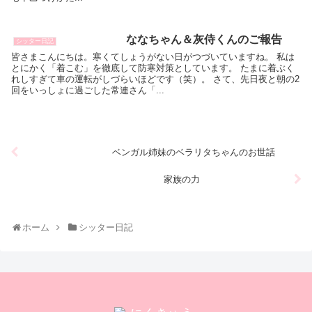
ななちゃん＆灰侍くんのご報告
シッター日記
皆さまこんにちは。寒くてしょうがない日がつづいていますね。 私は
とにかく「着こむ」を徹底して防寒対策としています。 たまに着ぶく
れしすぎて車の運転がしづらいほどです（笑）。 さて、先日夜と朝の2
回をいっしょに過ごした常連さん「...
ベンガル姉妹のベラリタちゃんのお世話
家族の力
ホーム
シッター日記