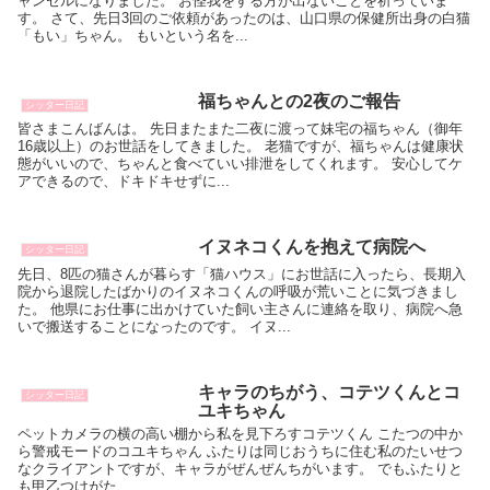
ャンセルになりました。 お怪我をする方が出ないことを祈っていま
す。 さて、先日3回のご依頼があったのは、山口県の保健所出身の白猫
「もい」ちゃん。 もいという名を...
福ちゃんとの2夜のご報告
シッター日記
皆さまこんばんは。 先日またまた二夜に渡って妹宅の福ちゃん（御年
16歳以上）のお世話をしてきました。 老猫ですが、福ちゃんは健康状
態がいいので、ちゃんと食べていい排泄をしてくれます。 安心してケ
アできるので、ドキドキせずに...
イヌネコくんを抱えて病院へ
シッター日記
先日、8匹の猫さんが暮らす「猫ハウス」にお世話に入ったら、長期入
院から退院したばかりのイヌネコくんの呼吸が荒いことに気づきまし
た。 他県にお仕事に出かけていた飼い主さんに連絡を取り、病院へ急
いで搬送することになったのです。 イヌ...
キャラのちがう、コテツくんとコ
シッター日記
ユキちゃん
ペットカメラの横の高い棚から私を見下ろすコテツくん こたつの中か
ら警戒モードのコユキちゃん ふたりは同じおうちに住む私のたいせつ
なクライアントですが、キャラがぜんぜんちがいます。 でもふたりと
も甲乙つけがた...