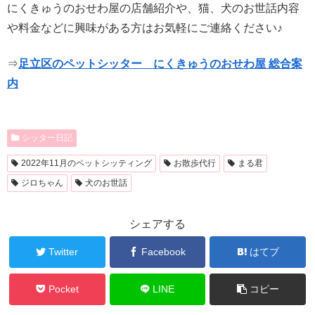
にくきゅうのおせわ屋の店舗紹介や、猫、犬のお世話内容
や料金などに興味がある方はお気軽にご連絡ください♪
⇒
足立区のペットシッター にくきゅうのおせわ屋 総合案
内
シッター日記
2022年11月のペットシッティング
お散歩代行
まる君
ジロちゃん
犬のお世話
シェアする
Twitter
Facebook
はてブ
Pocket
LINE
コピー