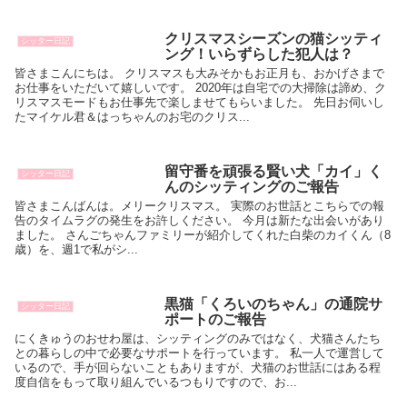
クリスマスシーズンの猫シッティ
シッター日記
ング！いらずらした犯人は？
皆さまこんにちは。 クリスマスも大みそかもお正月も、おかげさまで
お仕事をいただいて嬉しいです。 2020年は自宅での大掃除は諦め、ク
リスマスモードもお仕事先で楽しませてもらいました。 先日お伺いし
たマイケル君＆はっちゃんのお宅のクリス...
留守番を頑張る賢い犬「カイ」く
シッター日記
んのシッティングのご報告
皆さまこんばんは。メリークリスマス。 実際のお世話とこちらでの報
告のタイムラグの発生をお許しください。 今月は新たな出会いがあり
ました。 さんごちゃんファミリーが紹介してくれた白柴のカイくん（8
歳）を、週1で私がシ...
黒猫「くろいのちゃん」の通院サ
シッター日記
ポートのご報告
にくきゅうのおせわ屋は、シッティングのみではなく、犬猫さんたち
との暮らしの中で必要なサポートを行っています。 私一人で運営して
いるので、手が回らないこともありますが、犬猫のお世話にはある程
度自信をもって取り組んでいるつもりですので、お...