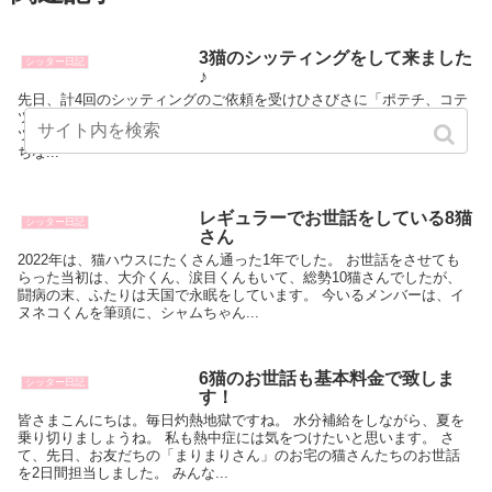
3猫のシッティングをして来ました
シッター日記
♪
先日、計4回のシッティングのご依頼を受けひさびさに「ポテチ、コテ
ツ、ヤマトくん」宅へ行きました。 長男のポテチくんと、 次男のコテ
ツくんは、 実は私がうちの近所で保護し、里親さんに譲渡した成猫た
ちな...
レギュラーでお世話をしている8猫
シッター日記
さん
2022年は、猫ハウスにたくさん通った1年でした。 お世話をさせても
らった当初は、大介くん、涙目くんもいて、総勢10猫さんでしたが、
闘病の末、ふたりは天国で永眠をしています。 今いるメンバーは、イ
ヌネコくんを筆頭に、シャムちゃん...
6猫のお世話も基本料金で致しま
シッター日記
す！
皆さまこんにちは。毎日灼熱地獄ですね。 水分補給をしながら、夏を
乗り切りましょうね。 私も熱中症には気をつけたいと思います。 さ
て、先日、お友だちの「まりまりさん」のお宅の猫さんたちのお世話
を2日間担当しました。 みんな...