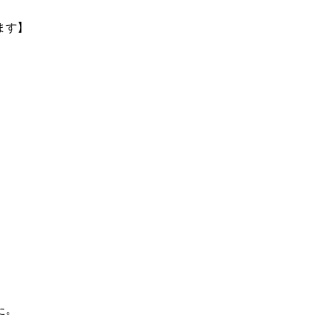
ます】
た。