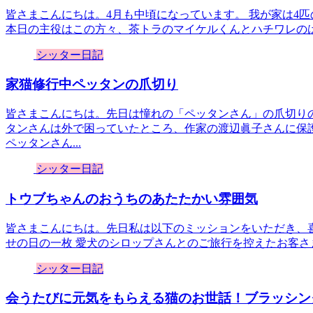
皆さまこんにちは。4月も中頃になっています。 我が家は4
本日の主役はこの方々、茶トラのマイケルくんとハチワレのはっ
シッター日記
家猫修行中ペッタンの爪切り
皆さまこんにちは。先日は憧れの「ペッタンさん」の爪切り
タンさんは外で困っていたところ、作家の渡辺眞子さんに保
ペッタンさん...
シッター日記
トウブちゃんのおうちのあたたかい雰囲気
皆さまこんにちは。先日私は以下のミッションをいただき、
せの日の一枚 愛犬のシロップさんとのご旅行を控えたお客さま
シッター日記
会うたびに元気をもらえる猫のお世話！ブラッシン