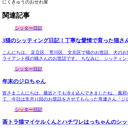
にくきゅうのおせわ屋
関連記事
シッター日記
3猫のシッティング日記！丁寧な愛情で育った猫さんのBef
こんにちは。 足立区、荒川区、文京区で猫のお世話、犬のお
ライアント様の猫さんのお世話です。 ちなみに、シッティング
シッター日記
年末のジロちゃん
皆さまこんにちは。最近とても冷え込んできましたね。 風邪
て、今日は先月11回のお世話をさせてもらった常連さん「ジロ
シッター日記
茶トラ猫マイケルくんとハチワレはっちゃんのシッ