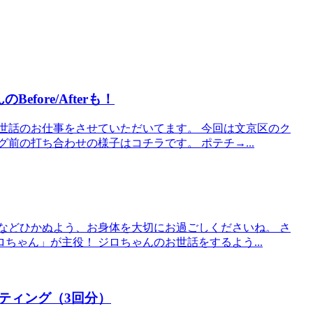
ore/Afterも！
世話のお仕事をさせていただいてます。 今回は文京区のク
前の打ち合わせの様子はコチラです。 ポテチ→...
などひかぬよう、お身体を大切にお過ごしくださいね。 さ
ちゃん」が主役！ ジロちゃんのお世話をするよう...
ティング（3回分）