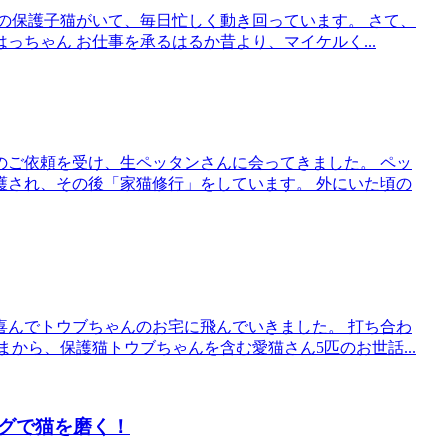
匹の保護子猫がいて、毎日忙しく動き回っています。 さて、
ちゃん お仕事を承るはるか昔より、マイケルく...
のご依頼を受け、生ペッタンさんに会ってきました。 ペッ
護され、その後「家猫修行」をしています。 外にいた頃の
喜んでトウブちゃんのお宅に飛んでいきました。 打ち合わ
から、保護猫トウブちゃんを含む愛猫さん5匹のお世話...
グで猫を磨く！