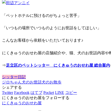
「ペットホテルに預けるのがちょっと苦手」
「いつもの場所でいつものようにお世話をしてほしい」
こんなお客様から依頼をいただいております♪
にくきゅうのおせわ屋の店舗紹介や、猫、犬のお世話内容や
⇒
足立区のペットシッター にくきゅうのおせわ屋 総合案内
シッター日記
ジロちゃん
犬のお世話
犬のお散歩
シェアする
Twitter
Facebook
はてブ
Pocket
LINE
コピー
にくきゅうのおせわ屋をフォローする
にくきゅうのおせわ屋