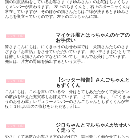
猫の譲渡活動をしているお客さま（まゆみさん）のお宅はちょくちょ
くメンバーが変わります。 左上のちまくんと、右上のボーニャくんは
常在していますが、そのほかの猫さんたちはご縁が決まるとまゆみさ
んちを巣立っていくのです。左下のゴルちゃんに加...
マイケル君とはっちゃんのケアの
シッター日記
お手伝い
皆さまこんにちは。にくきゅうのおせわ屋では、犬猫さんたちのさま
ざまな「お世話」をさせていただいています。 飼い主さまおひとりで
は難しい犬猫さんのケアなどについても、喜んでお受けしています。
先日は、片方の腎臓を摘出するという大手...
【シッター報告】さんごちゃんと
シッター日記
もずくくん
こんにちは。これを書いている今、外はとてもあたたかくて愛犬ケン
の散歩を終えた充実感もおぼえています。 さて、本日は、「にくきゅ
うのおせわ屋」レギュラーメンバーのさんごちゃんともずくくんが主
役！ 1月は8回のご依頼をいただき、計1...
ジロちゃんとマルちゃんがかわい
シッター日記
く走って
やさしくて素敵なお客さま方のおかげで、毎日楽しく働かせてもらっ