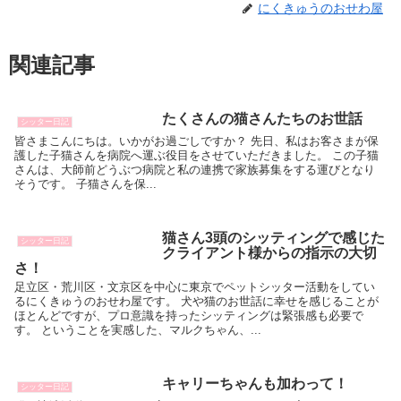
にくきゅうのおせわ屋
関連記事
たくさんの猫さんたちのお世話
シッター日記
皆さまこんにちは。いかがお過ごしですか？ 先日、私はお客さまが保
護した子猫さんを病院へ運ぶ役目をさせていただきました。 この子猫
さんは、大師前どうぶつ病院と私の連携で家族募集をする運びとなり
そうです。 子猫さんを保...
猫さん3頭のシッティングで感じた
シッター日記
クライアント様からの指示の大切
さ！
足立区・荒川区・文京区を中心に東京でペットシッター活動をしてい
るにくきゅうのおせわ屋です。 犬や猫のお世話に幸せを感じることが
ほとんどですが、プロ意識を持ったシッティングは緊張感も必要で
す。 ということを実感した、マルクちゃん、...
キャリーちゃんも加わって！
シッター日記