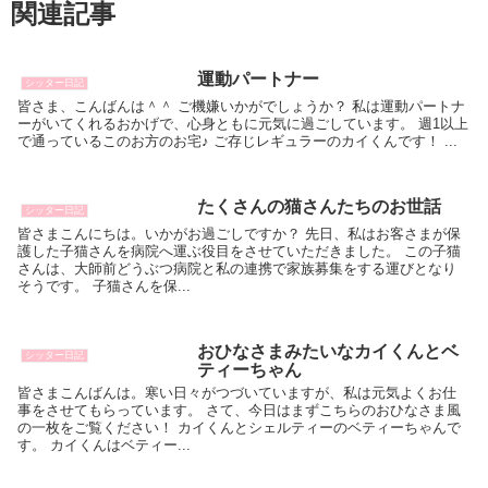
関連記事
運動パートナー
シッター日記
皆さま、こんばんは＾＾ ご機嫌いかがでしょうか？ 私は運動パートナ
ーがいてくれるおかげで、心身ともに元気に過ごしています。 週1以上
で通っているこのお方のお宅♪ ご存じレギュラーのカイくんです！ ...
たくさんの猫さんたちのお世話
シッター日記
皆さまこんにちは。いかがお過ごしですか？ 先日、私はお客さまが保
護した子猫さんを病院へ運ぶ役目をさせていただきました。 この子猫
さんは、大師前どうぶつ病院と私の連携で家族募集をする運びとなり
そうです。 子猫さんを保...
おひなさまみたいなカイくんとベ
シッター日記
ティーちゃん
皆さまこんばんは。寒い日々がつづいていますが、私は元気よくお仕
事をさせてもらっています。 さて、今日はまずこちらのおひなさま風
の一枚をご覧ください！ カイくんとシェルティーのベティーちゃんで
す。 カイくんはベティー...