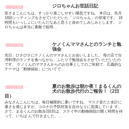
ジロちゃんお世話日記
シッター日記
皆さまこんにちは。すっかり過ごしやすい陽気ですね。 本日は、先月
18回シッティングをさせていただいた「ジロちゃん」の登場です。 18
時間もいっしょにいたんだなあと思うと改めてしみじみとします。 ジ
ロちゃんは本当に素敵で聡明...
ケノくんママさんとのランチと勉
シッター日記
強会
先日、ひさびさにケノくんのママさんとお会いしました。 母の店で台
湾料理のランチを食べながら、ふたりで勉強会をさせていただいたの
です。 ケノくんのママさんからのお仕事としてのご依頼で、広義的な
テーマは「動物福祉」についてで...
夏のお散歩は朝か夜！まるくんの
シッター日記
犬のお散歩代行のご報告！（2日
目）
みなさんこんにちは。毎日極限的に暑いですね。 マスク姿だと余計に
暑さを感じますが、コロナの予防対策を自分なりに意識していま す。
さて、まるくんのお散歩2回目は、ステイ中の動物病院の開く時間を待
って、いちば んで行きました。...