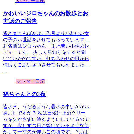
シッター日記
かわいいジロちゃんのお散歩とお
世話のご報告
皆さまこんばんは。先月よりかわいい女
の子のお世話をさせてもらっています。
お名前はジロちゃん、まだ若い小柄のレ
ディーです。 少し人見知りをすると聞
いていたのですが、打ち合わせの日から
仲良くごあいさつさせてもらえました。
...
シッター日記
福ちゃんとの3夜
皆さま、うだるような暑さの中いかがお
過ごしですか？ 私は日焼け止めクリー
ムを欠かさずに塗るようにしているので
すが、少しずつ日に焼けているような気
がして一寸先が怖いこの頃です。 7月は