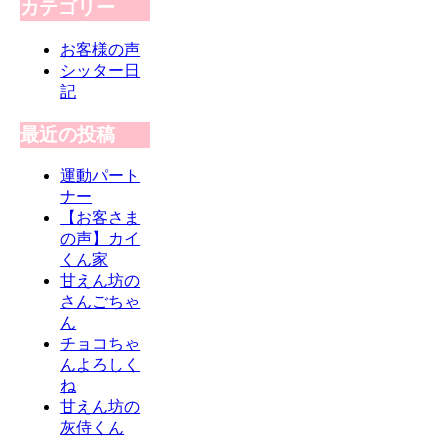
カテゴリー
お客様の声
シッター日
記
最近の投稿
運動パート
ナー
【お客さま
の声】カイ
くん家
甘えん坊の
さんごちゃ
ん
チョコちゃ
んよろしく
ね
甘えん坊の
灰侍くん