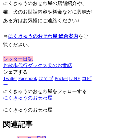
にくきゅうのおせわ屋の店舗紹介や、
猫、犬のお世話内容や料金などに興味が
ある方はお気軽にご連絡ください♪
⇒
にくきゅうのおせわ屋 総合案内
をご
覧ください。
シッター日記
お散歩代行
ダックス
犬のお世話
シェアする
Twitter
Facebook
はてブ
Pocket
LINE
コピ
ー
にくきゅうのおせわ屋をフォローする
にくきゅうのおせわ屋
にくきゅうのおせわ屋
関連記事