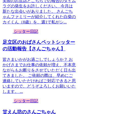
実際のお世話とこちらでの報告のタイム
ラグの発生をお許しください。 今月は
新たな出会いがありました。 さんごち
ゃんファミリーが紹介してくれた白柴の
カイくん（8歳）を、週1で私がシ...
シッター日記
足立区のおばさんペットシッター
の活動報告【さんごちゃん】
皆さまいかがお過ごしでしょうか？ お
かげさまでお仕事の依頼が増え、不本意
ながらもお断りをさせていただく日も出
てきました。 ご依頼の際は、早めにご
連絡していただければご対応できると思
いますので、どうぞよろしくお願いいた
します。 ...
シッター日記
甘えん坊のさんごちゃん