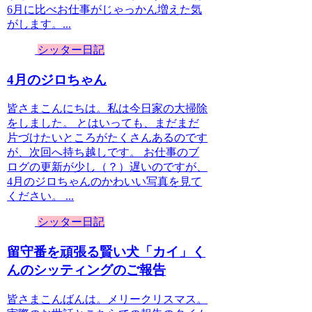
6月に比べお仕事がじゃっかん増えた気
がします。...
シッター日記
4月のジロちゃん
皆さまこんにちは。私は今日家の大掃除
をしました。 とはいっても、まだまだ
片づけたいところがたくさんあるのです
が、次回へ持ち越しです。 お仕事のブ
ログの更新が少し（？）遅いのですが、
4月のジロちゃんのかわいい写真を見て
ください。 ...
シッター日記
留守番を頑張る賢い犬「カイ」く
んのシッティングのご報告
皆さまこんばんは。メリークリスマス。