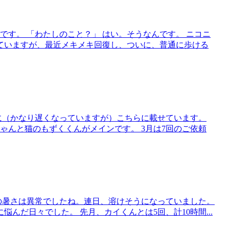
です。 「わたしのこと？」 はい。そうなんです。 ニコニ
ていますが、最近メキメキ回復し、ついに、普通に歩ける
に（かなり遅くなっていますが）こちらに載せています。
ゃんと猫のもずくくんがメインです。 3月は7回のご依頼
の暑さは異常でしたね。連日、溶けそうになっていました。
んだ日々でした。 先月、カイくんとは5回、計10時間...