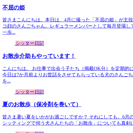
不屈の姫
皆さまこんにちは。本日は、4月に撮った「不屈の姫」が主役
コ顔のさんごちゃん。レギュラーメンバーとして毎月登場し
一歩...
シッター日記
お散歩介助もやっています！
こんにちは。 お仕事で出会う子たち（掲載OK分）を定期的
今日は7か月前よりお世話をさせてもらっている犬のさんごち
を...
シッター日記
夏のお散歩（保冷剤を巻いて）
皆さま暑い夏をいかがお過ごしですか？ それにしても、6月
シッティングで伺う犬さんたちの「お散歩」についても真剣に悩