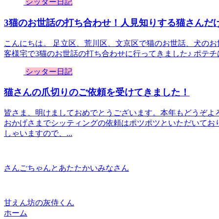
シッター日記
3猫のお世話の打ち合わせ！人見知りする猫さんだ
こんにちは。 足立区、荒川区、文京区で猫のお世話、犬のお
客様宅で3猫のお世話の打ち合わせに行ってきました♪ ポテチ
シッター日記
猫さんの爪切りのご依頼を受けてきました！
皆さま、明けましておめでとうございます。本年もどうぞよ
おかげさまでシッティングの依頼はポツポツといただいており
しゃいますので、...
さんごちゃんとあたたかいみなさん
甘えん坊の灰侍くん
ホーム