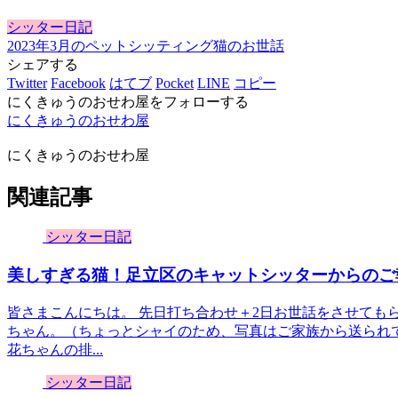
シッター日記
2023年3月のペットシッティング
猫のお世話
シェアする
Twitter
Facebook
はてブ
Pocket
LINE
コピー
にくきゅうのおせわ屋をフォローする
にくきゅうのおせわ屋
にくきゅうのおせわ屋
関連記事
シッター日記
美しすぎる猫！足立区のキャットシッターからのご
皆さまこんにちは。 先日打ち合わせ＋2日お世話をさせても
ちゃん。（ちょっとシャイのため、写真はご家族から送られ
花ちゃんの排...
シッター日記