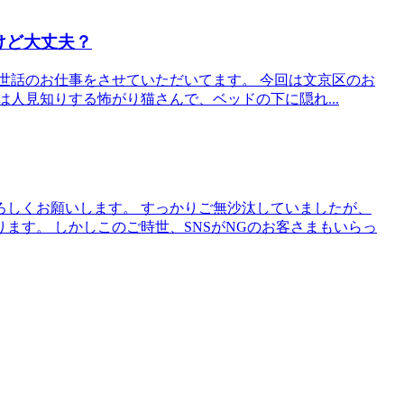
けど大丈夫？
世話のお仕事をさせていただいてます。 今回は文京区のお
は人見知りする怖がり猫さんで、ベッドの下に隠れ...
ろしくお願いします。 すっかりご無沙汰していましたが、
ます。 しかしこのご時世、SNSがNGのお客さまもいらっ