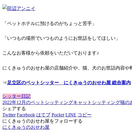
「ペットホテルに預けるのがちょっと苦手」
「いつもの場所でいつものようにお世話をしてほしい」
こんなお客様から依頼をいただいております♪
にくきゅうのおせわ屋の店舗紹介や、猫、犬のお世話内容や
⇒
足立区のペットシッター にくきゅうのおせわ屋 総合案内
シッター日記
2022年12月のペットシッティング
キャットシッティング
猫の
シェアする
Twitter
Facebook
はてブ
Pocket
LINE
コピー
にくきゅうのおせわ屋をフォローする
にくきゅうのおせわ屋