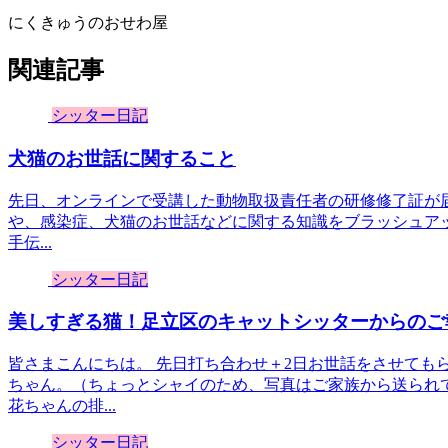
にくきゅうのおせわ屋
関連記事
シッター日記
犬猫のお世話に関すること
先日、オンラインで受講した動物取扱責任者の研修修了証が
や、感染症、犬猫のお世話などに関する知識をブラッシュア
手伝...
シッター日記
美しすぎる猫！足立区のキャットシッターからのご
皆さまこんにちは。 先日打ち合わせ＋2日お世話をさせても
ちゃん。（ちょっとシャイのため、写真はご家族から送られ
花ちゃんの排...
シッター日記