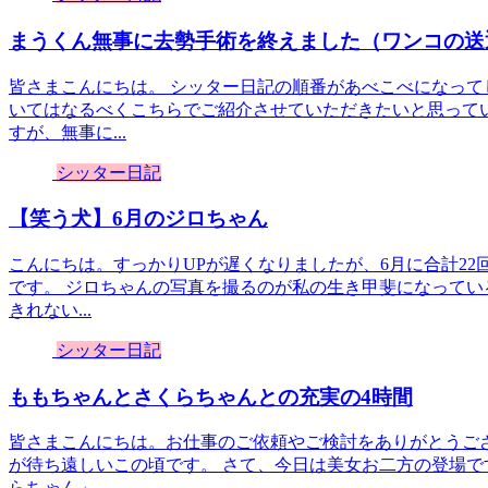
まうくん無事に去勢手術を終えました（ワンコの送
皆さまこんにちは。 シッター日記の順番があべこべになっ
いてはなるべくこちらでご紹介させていただきたいと思って
すが、無事に...
シッター日記
【笑う犬】6月のジロちゃん
こんにちは。すっかりUPが遅くなりましたが、6月に合計2
です。 ジロちゃんの写真を撮るのが私の生き甲斐になってい
きれない...
シッター日記
ももちゃんとさくらちゃんとの充実の4時間
皆さまこんにちは。お仕事のご依頼やご検討をありがとうご
が待ち遠しいこの頃です。 さて、今日は美女お二方の登場
らちゃん」 ...