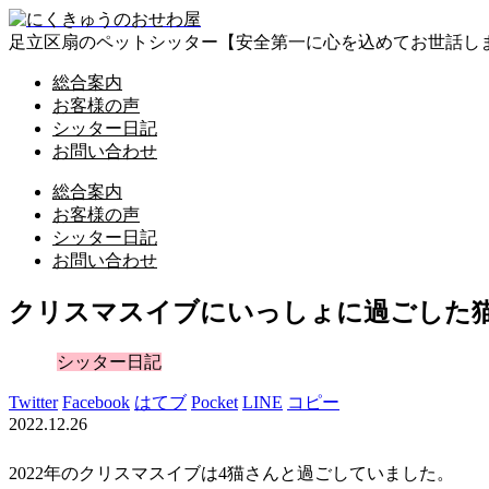
足立区扇のペットシッター【安全第一に心を込めてお世話し
総合案内
お客様の声
シッター日記
お問い合わせ
総合案内
お客様の声
シッター日記
お問い合わせ
クリスマスイブにいっしょに過ごした
シッター日記
Twitter
Facebook
はてブ
Pocket
LINE
コピー
2022.12.26
2022年のクリスマスイブは4猫さんと過ごしていました。