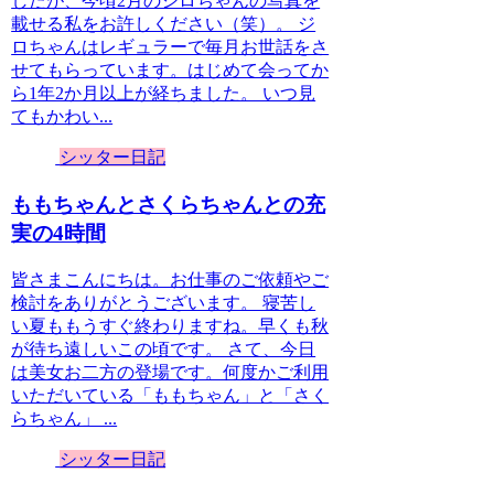
したが、今頃2月のジロちゃんの写真を
載せる私をお許しください（笑）。 ジ
ロちゃんはレギュラーで毎月お世話をさ
せてもらっています。はじめて会ってか
ら1年2か月以上が経ちました。 いつ見
てもかわい...
シッター日記
ももちゃんとさくらちゃんとの充
実の4時間
皆さまこんにちは。お仕事のご依頼やご
検討をありがとうございます。 寝苦し
い夏ももうすぐ終わりますね。早くも秋
が待ち遠しいこの頃です。 さて、今日
は美女お二方の登場です。何度かご利用
いただいている「ももちゃん」と「さく
らちゃん」 ...
シッター日記