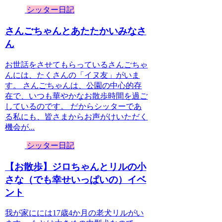
シッター日記
さんごちゃんとあたたかいみなさ
ん
お世話をさせてもらっているさんごちゃ
んには、たくさんの「イヌ友」がいま
す。 さんごちゃんは、公園の中心的存
在で、いつも華やかなお散歩時間を過ご
しているのです。 だからシッターであ
る私にも、皆さまからお声がけいただく
機会が...
シッター日記
【お散歩】ジロちゃんとリルの小
さな（でも幸せいっぱいの）イベ
ント
我が家にには17歳4か月の老犬リルがい