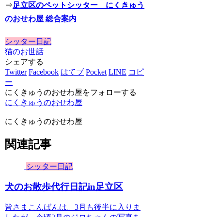
⇒
足立区のペットシッター にくきゅう
のおせわ屋 総合案内
シッター日記
猫のお世話
シェアする
Twitter
Facebook
はてブ
Pocket
LINE
コピ
ー
にくきゅうのおせわ屋をフォローする
にくきゅうのおせわ屋
にくきゅうのおせわ屋
関連記事
シッター日記
犬のお散歩代行日記in足立区
皆さまこんばんは。3月も後半に入りま