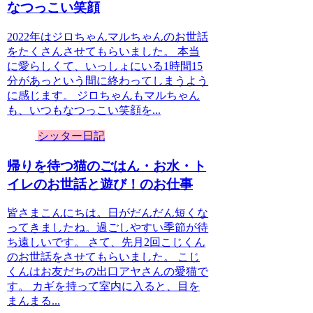
なつっこい笑顔
2022年はジロちゃんマルちゃんのお世話
をたくさんさせてもらいました。 本当
に愛らしくて、いっしょにいる1時間15
分があっという間に終わってしまうよう
に感じます。 ジロちゃんもマルちゃん
も、いつもなつっこい笑顔を...
シッター日記
帰りを待つ猫のごはん・お水・ト
イレのお世話と遊び！のお仕事
皆さまこんにちは。日がだんだん短くな
ってきましたね。過ごしやすい季節が待
ち遠しいです。 さて、先月2回こじくん
のお世話をさせてもらいました。 こじ
くんはお友だちの出口アヤさんの愛猫で
す。 カギを持って室内に入ると、目を
まんまる...