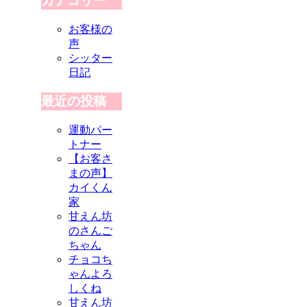
カテゴリー
お客様の
声
シッター
日記
最近の投稿
運動パー
トナー
【お客さ
まの声】
カイくん
家
甘えん坊
のさんご
ちゃん
チョコち
ゃんよろ
しくね
甘えん坊