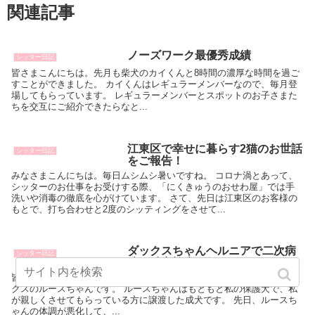
関連記事
ノーズワーク最優秀成績
シッター日記
皆さまこんにちは。先月も柴犬のカイくんと8時間の濃厚な時間を過ご
すことができました。 カイくんはレギュラーメンバーなので、毎月登
場してもらっています。 レギュラーメンバーとスポットのお子さまた
ちを交互にご紹介できたらなと...
江東区で幸せに暮らす2猫のお世話
シッター日記
をご報告！
みなさまこんにちは。毎日ムシムシ暑いですね。 コロナ渦とあって、
シッターのお仕事をお受けする際、「にくきゅうのおせわ屋」では手
洗いや消毒の徹底を心がけています。 さて、先日は江東区のお客様の
もとで、打ち合わせと2度のシッティングをさせて...
ダックスちゃんヘルニアで二次病
シッター日記
院の精密検査へ行ってきました
皆さまこんにちは。すっかり秋めいてきましたね。 今日の主役はダッ
クスのルースちゃんです。 ルースちゃんはもともと私の保護犬で、私
が親しくさせてもらっている方に譲渡した成犬です。 先日、ルースち
ゃんの体調が悪化して、...