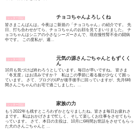
チョコちゃんよろしくね
シッター日記
皆さまこんばんは。今夜はご新規の「チョコちゃん」の紹介です。 先
日、打ち合わせがてら、チョコちゃんのお顔を見てまいりました。 チ
ョコちゃんはシニアの小さなシーズーさんで、現在慢性腎不全の闘病
中です。 この度私が、週...
元気の源さんごちゃんともずくく
シッター日記
ん
10月も気づけば終わろうとしています。毎日が早いですね。 皆さま
「冬支度」はお済みですか？ 私はこの季節に着る服が少なくて困っ
ています。 さて、ブログのUPが後手後手に回っていますが、先月6時
間さんごちゃんのお宅で過ごしました。...
家族の力
シッター日記
もう2022年も残すところわずかとなりましたね。皆さま毎日お疲れさ
まです。 私はおかげさまで忙しく、そして楽しくお仕事をさせてもら
っています。 さて、本日の主役は、10月に6時間お世話をさせてもらっ
た犬のさんごちゃんと ...