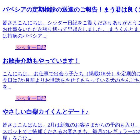
バベシアの定期検診の送迎のご報告！まう君は良く
皆さまこんにちは。シッター日記をご覧くださりありがとう
お仕事をいただき張り切って早起きしました。 まうくんとま
は持病のバベシア...
シッター日記
お散歩介助もやっています！
こんにちは。 お仕事で出会う子たち（掲載OK分）を定期的
今日は7か月前よりお世話をさせてもらっている犬のさんごち
を...
シッター日記
やさしい白柴カイくんとデート♪
皆さまこんばんは。2月は新規のお客さまからの予約も入り、
スポットでご依頼くださるお客さまも、毎月のレギュラーの
屋」をごひ...