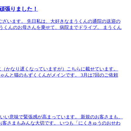
頑張りました！
ございます。 先日私は、大好きなまうくんの通院の送迎の
うくんのお母さんを乗せて、病院までドライブ。 まうくん
に（かなり遅くなっていますが）こちらに載せています。
ゃんと猫のもずくくんがメインです。 3月は7回のご依頼
いい意味で緊張感が高まっています。 新規のお客さまも、
お客さまもみんな大切です。 いつも「にくきゅうのおせわ