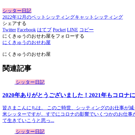
シッター日記
2022年12月のペットシッティング
キャットシッティング
シェアする
Twitter
Facebook
はてブ
Pocket
LINE
コピー
にくきゅうのおせわ屋をフォローする
にくきゅうのおせわ屋
にくきゅうのおせわ屋
関連記事
シッター日記
2020年ありがとうございました！2021年もコロ
皆さまこんにちは。 このご時世、シッティングのお仕事が
米シッターですが、すでにコロナの影響でいくつかのお仕事
て生きていこうと思っ...
シッター日記